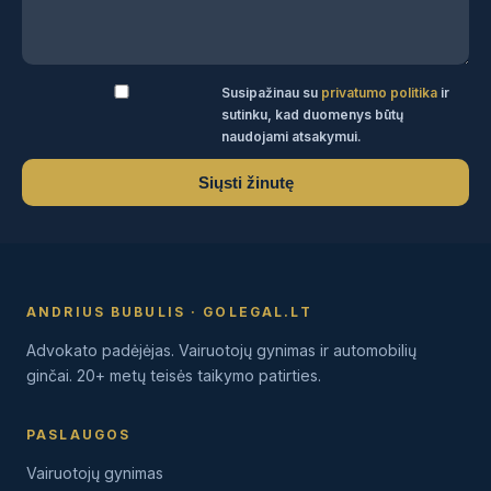
Susipažinau su
privatumo politika
ir
sutinku, kad duomenys būtų
naudojami atsakymui.
Siųsti žinutę
ANDRIUS BUBULIS · GOLEGAL.LT
Advokato padėjėjas. Vairuotojų gynimas ir automobilių
ginčai. 20+ metų teisės taikymo patirties.
PASLAUGOS
Vairuotojų gynimas