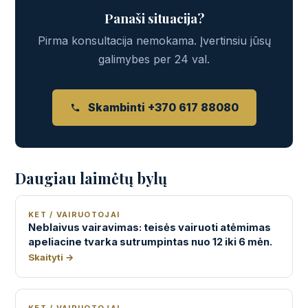
Panaši situacija?
Pirma konsultacija nemokama. Įvertinsiu jūsų
galimybes per 24 val.
Skambinti +370 617 88080
Daugiau laimėtų bylų
KET / VAIRUOTOJAI
Neblaivus vairavimas: teisės vairuoti atėmimas
apeliacine tvarka sutrumpintas nuo 12 iki 6 mėn.
Skaityti →