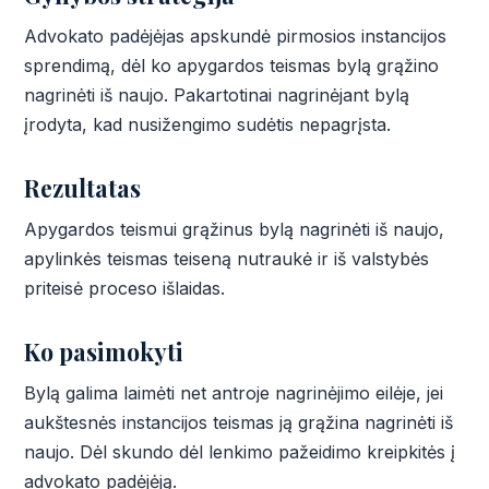
Advokato padėjėjas apskundė pirmosios instancijos
sprendimą, dėl ko apygardos teismas bylą grąžino
nagrinėti iš naujo. Pakartotinai nagrinėjant bylą
įrodyta, kad nusižengimo sudėtis nepagrįsta.
Rezultatas
Apygardos teismui grąžinus bylą nagrinėti iš naujo,
apylinkės teismas teiseną nutraukė ir iš valstybės
priteisė proceso išlaidas.
Ko pasimokyti
Bylą galima laimėti net antroje nagrinėjimo eilėje, jei
aukštesnės instancijos teismas ją grąžina nagrinėti iš
naujo. Dėl skundo dėl lenkimo pažeidimo kreipkitės į
advokato padėjėją.