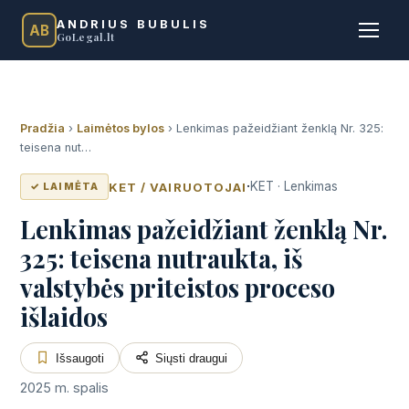
ANDRIUS BUBULIS
AB
GoLegal.lt
Pradžia
›
Laimėtos bylos
›
Lenkimas pažeidžiant ženklą Nr. 325:
teisena nut…
·
KET · Lenkimas
KET / VAIRUOTOJAI
✓ LAIMĖTA
Lenkimas pažeidžiant ženklą Nr.
325: teisena nutraukta, iš
valstybės priteistos proceso
išlaidos
Išsaugoti
Siųsti draugui
2025 m. spalis