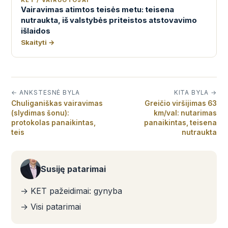
KET / VAIRUOTOJAI
Vairavimas atimtos teisės metu: teisena
nutraukta, iš valstybės priteistos atstovavimo
išlaidos
Skaityti →
← ANKSTESNĖ BYLA
KITA BYLA →
Chuliganiškas vairavimas
Greičio viršijimas 63
(slydimas šonu):
km/val: nutarimas
protokolas panaikintas,
panaikintas, teisena
teis
nutraukta
Susiję patarimai
→ KET pažeidimai: gynyba
→ Visi patarimai