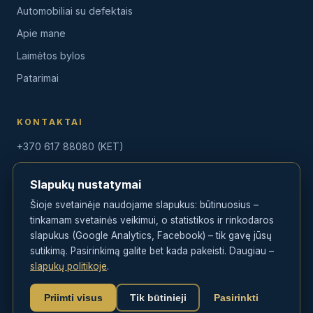
Automobiliai su defektais
Apie mane
Laimėtos bylos
Patarimai
KONTAKTAI
+370 617 88080 (KET)
+370 604 75775 (Auto)
Slapukų nustatymai
info@golegal.lt
Šioje svetainėje naudojame slapukus: būtinuosius –
tinkamam svetainės veikimui, o statistikos ir rinkodaros
slapukus (Google Analytics, Facebook) – tik gavę jūsų
sutikimą. Pasirinkimą galite bet kada pakeisti. Daugiau –
© 2026 Andrius Bubulis · GoLegal.lt · Advokato padėjėjas · Visos
slapukų politikoje
.
teisės saugomos
Lietuva
Priimti visus
Tik būtinieji
Pasirinkti
Privatumo politika
·
Slapukų politika
·
Tvarkyti sutikimą