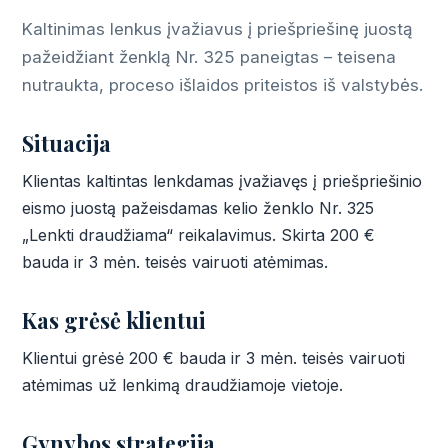
Kaltinimas lenkus įvažiavus į priešpriešinę juostą
pažeidžiant ženklą Nr. 325 paneigtas – teisena
nutraukta, proceso išlaidos priteistos iš valstybės.
Situacija
Klientas kaltintas lenkdamas įvažiavęs į priešpriešinio
eismo juostą pažeisdamas kelio ženklo Nr. 325
„Lenkti draudžiama“ reikalavimus. Skirta 200 €
bauda ir 3 mėn. teisės vairuoti atėmimas.
Kas grėsė klientui
Klientui grėsė 200 € bauda ir 3 mėn. teisės vairuoti
atėmimas už lenkimą draudžiamoje vietoje.
Gynybos strategija