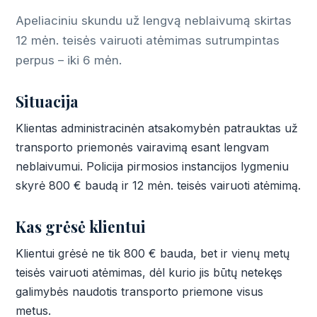
Apeliaciniu skundu už lengvą neblaivumą skirtas
12 mėn. teisės vairuoti atėmimas sutrumpintas
perpus – iki 6 mėn.
Situacija
Klientas administracinėn atsakomybėn patrauktas už
transporto priemonės vairavimą esant lengvam
neblaivumui. Policija pirmosios instancijos lygmeniu
skyrė 800 € baudą ir 12 mėn. teisės vairuoti atėmimą.
Kas grėsė klientui
Klientui grėsė ne tik 800 € bauda, bet ir vienų metų
teisės vairuoti atėmimas, dėl kurio jis būtų netekęs
galimybės naudotis transporto priemone visus
metus.