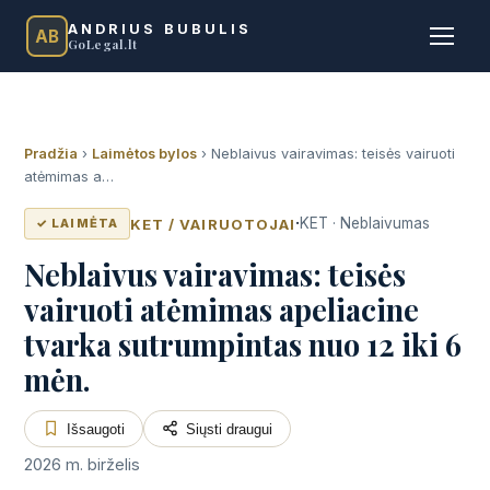
ANDRIUS BUBULIS
AB
GoLegal.lt
Pradžia
›
Laimėtos bylos
›
Neblaivus vairavimas: teisės vairuoti
atėmimas a…
·
KET · Neblaivumas
KET / VAIRUOTOJAI
✓ LAIMĖTA
Neblaivus vairavimas: teisės
vairuoti atėmimas apeliacine
tvarka sutrumpintas nuo 12 iki 6
mėn.
Išsaugoti
Siųsti draugui
2026 m. birželis