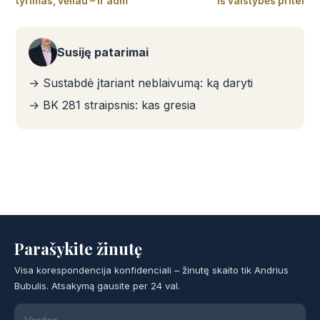
tyrimas, vėliau – ir adm
iš valstybės pritei
Susiję patarimai
→ Sustabdė įtariant neblaivumą: ką daryti
→ BK 281 straipsnis: kas gresia
Parašykite žinutę
Visa korespondencija konfidenciali – žinutę skaito tik Andrius
Bubulis. Atsakymą gausite per 24 val.