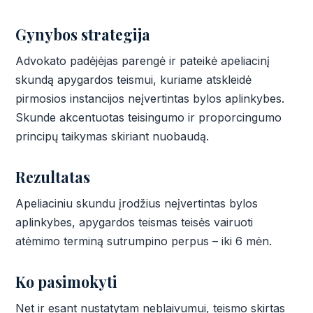
Gynybos strategija
Advokato padėjėjas parengė ir pateikė apeliacinį
skundą apygardos teismui, kuriame atskleidė
pirmosios instancijos neįvertintas bylos aplinkybes.
Skunde akcentuotas teisingumo ir proporcingumo
principų taikymas skiriant nuobaudą.
Rezultatas
Apeliaciniu skundu įrodžius neįvertintas bylos
aplinkybes, apygardos teismas teisės vairuoti
atėmimo terminą sutrumpino perpus – iki 6 mėn.
Ko pasimokyti
Net ir esant nustatytam neblaivumui, teismo skirtas