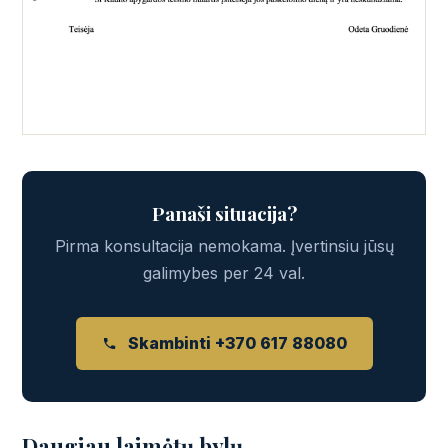
Panaši situacija?
Pirma konsultacija nemokama. Įvertinsiu jūsų
galimybes per 24 val.
Skambinti +370 617 88080
Daugiau laimėtų bylų