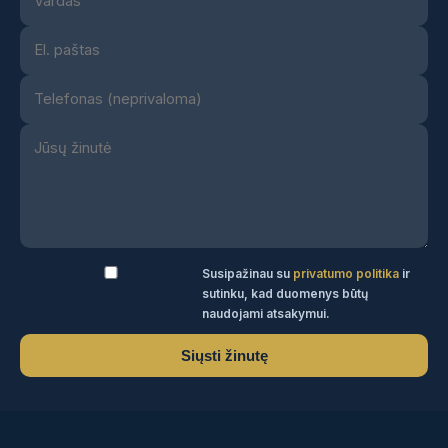
Susipažinau su
privatumo politika
ir
sutinku, kad duomenys būtų
naudojami atsakymui.
Siųsti žinutę