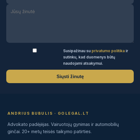
Susipažinau su
privatumo politika
ir
sutinku, kad duomenys būtų
naudojami atsakymui.
Siųsti žinutę
ANDRIUS BUBULIS · GOLEGAL.LT
Advokato padėjėjas. Vairuotojų gynimas ir automobilių
ginčai. 20+ metų teisės taikymo patirties.