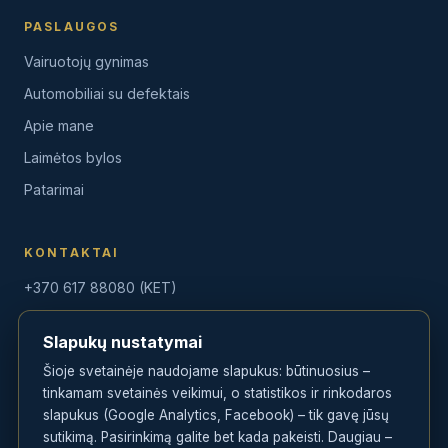
PASLAUGOS
Vairuotojų gynimas
Automobiliai su defektais
Apie mane
Laimėtos bylos
Patarimai
KONTAKTAI
+370 617 88080 (KET)
+370 604 75775 (Auto)
Slapukų nustatymai
info@golegal.lt
Šioje svetainėje naudojame slapukus: būtinuosius –
tinkamam svetainės veikimui, o statistikos ir rinkodaros
slapukus (Google Analytics, Facebook) – tik gavę jūsų
sutikimą. Pasirinkimą galite bet kada pakeisti. Daugiau –
© 2026 Andrius Bubulis · GoLegal.lt · Advokato padėjėjas · Visos