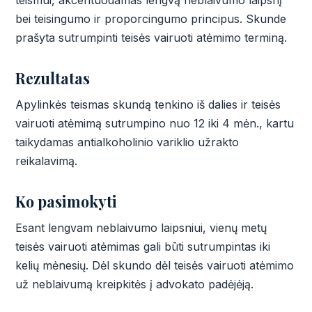
teismui, akcentuodamas lengvą neblaivumo laipsnį
bei teisingumo ir proporcingumo principus. Skunde
prašyta sutrumpinti teisės vairuoti atėmimo terminą.
Rezultatas
Apylinkės teismas skundą tenkino iš dalies ir teisės
vairuoti atėmimą sutrumpino nuo 12 iki 4 mėn., kartu
taikydamas antialkoholinio variklio užrakto
reikalavimą.
Ko pasimokyti
Esant lengvam neblaivumo laipsniui, vienų metų
teisės vairuoti atėmimas gali būti sutrumpintas iki
kelių mėnesių. Dėl skundo dėl teisės vairuoti atėmimo
už neblaivumą kreipkitės į advokato padėjėją.