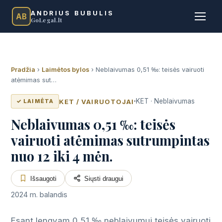
ANDRIUS BUBULIS
AB
GoLegal.lt
Pradžia
›
Laimėtos bylos
›
Neblaivumas 0,51 ‰: teisės vairuoti
atėmimas sut…
·
KET · Neblaivumas
KET / VAIRUOTOJAI
✓ LAIMĖTA
Neblaivumas 0,51 ‰: teisės
vairuoti atėmimas sutrumpintas
nuo 12 iki 4 mėn.
Išsaugoti
Siųsti draugui
2024 m. balandis
Esant lengvam 0,51 ‰ neblaivumui teisės vairuoti