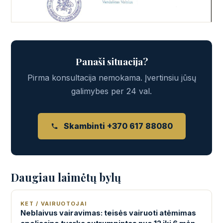
Panaši situacija?
Pirma konsultacija nemokama. Įvertinsiu jūsų
galimybes per 24 val.
Skambinti +370 617 88080
Daugiau laimėtų bylų
KET / VAIRUOTOJAI
Neblaivus vairavimas: teisės vairuoti atėmimas