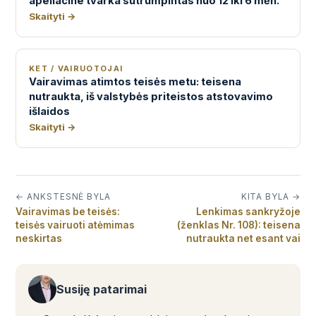
apeliacine tvarka sutrumpintas nuo 12 iki 6 mėn.
Skaityti →
KET / VAIRUOTOJAI
Vairavimas atimtos teisės metu: teisena
nutraukta, iš valstybės priteistos atstovavimo
išlaidos
Skaityti →
← ANKSTESNĖ BYLA
KITA BYLA →
Vairavimas be teisės:
Lenkimas sankryžoje
teisės vairuoti atėmimas
(ženklas Nr. 108): teisena
neskirtas
nutraukta net esant vai
Susiję patarimai